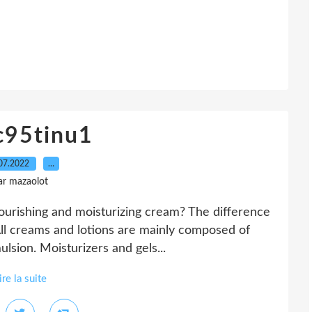
c95tinu1
07.2022
…
ar mazaolot
ourishing and moisturizing cream? The difference
All creams and lotions are mainly composed of
ulsion. Moisturizers and gels...
ire la suite