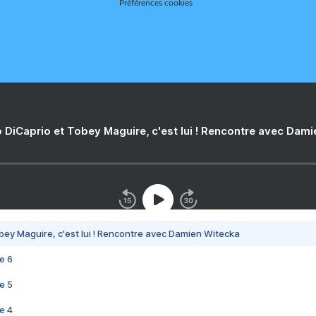
Préférences cookies
 DiCaprio et Tobey Maguire, c'est lui ! Rencontre avec Dam
bey Maguire, c'est lui ! Rencontre avec Damien Witecka
e 6
e 5
e 4