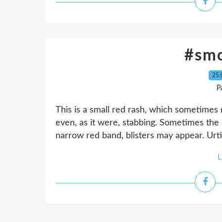
#sm
25.
P
This is a small red rash, which sometimes 
even, as it were, stabbing. Sometimes the 
narrow red band, blisters may appear. Urti
L