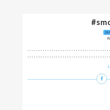
#sm
26.
P
. . . . . . . . . . . . . . . . . . . . . . . . . . . . . . . . . . . . . 
. . . . . . . . . . . . . . . . . . . . . . . . . . . . . . . . . . . . . .
L