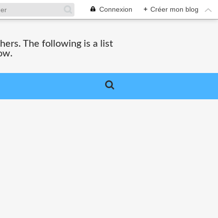
Connexion
+
Créer mon blog
hers. The following is a list
ow.