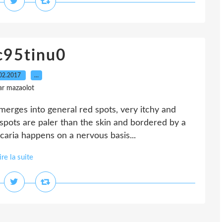
c95tinu0
02.2017
…
ar mazaolot
merges into general red spots, very itchy and
spots are paler than the skin and bordered by a
caria happens on a nervous basis...
ire la suite