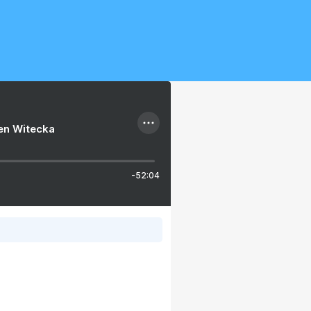
ien Witecka
-52:04